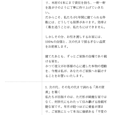
リ、木材の1本にまで責任を持ち、一軒一軒
を我が子のように丁寧に作り上げていきた
い。
だからこそ、私たちが1年間に建てられる件
数には、どうしても限界があります。効率よ
く数を追うことは、私たちにはできません。
しかしその分、お引き渡しするお家には、
100%の自信と、次の代まで揺るぎない品質
をお約束します。
建てたあとも、ずっとご家族の自慢であり続
ける家を。
かつて祖父がお客様の心に遺した本物の感動
を、今度は私が、あなたのご家族へお届けす
ることをお誓いいたします。
1. 次の代、その先の代まで誇れる「真の資
産」を築く
私たちが目指すのは、ただ形が綺麗な家では
なく、何世代にもわたって住み継げる持続可
能な家です。年月が経つほどに愛着が深ま
り、ご家族にとって本当に価値ある「不変の