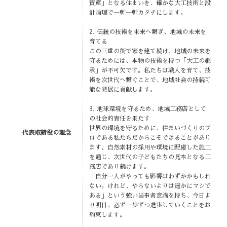
資産」となる住まいを、確かな大工技術と設
計論理で一軒一軒カタチにします。
2. 伝統の技術を未来へ繋ぎ、地域の未来を
育てる
この三重の街で家を建て続け、地域の未来を
守るためには、本物の技術を持つ「大工の継
承」が不可欠です。私たちは職人を育て、技
術を次世代へ繋ぐことで、地域社会の持続可
能な発展に貢献します。
3. 地球環境を守るため、地域工務店として
の社会的責任を果たす
世界の環境を守るために、住まいづくりのプ
代表取締役の理念
ロである私たちだからこそできることがあり
ます。自然素材の採用や環境に配慮した施工
を通じ、次世代の子どもたちの見本となる工
務店であり続けます。
「自分一人がやっても影響はわずかかもしれ
ない。けれど、やらないよりは遥かにマシで
ある」という強い当事者意識を持ち、今日よ
り明日、必ず一歩ずつ進歩していくことをお
約束します。