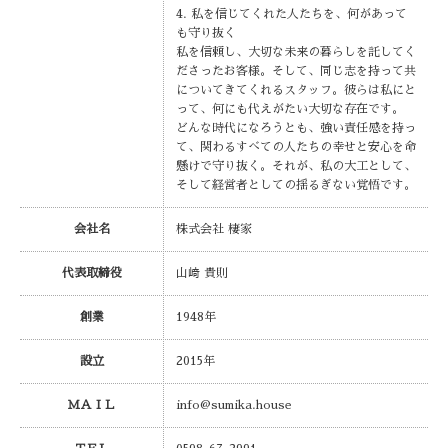
4. 私を信じてくれた人たちを、何があって
も守り抜く
私を信頼し、大切な未来の暮らしを託してく
ださったお客様。そして、同じ志を持って共
についてきてくれるスタッフ。彼らは私にと
って、何にも代えがたい大切な存在です。
どんな時代になろうとも、強い責任感を持っ
て、関わるすべての人たちの幸せと安心を命
懸けで守り抜く。それが、私の大工として、
そして経営者としての揺るぎない覚悟です。
会社名
株式会社 棲家
代表取締役
山﨑 貴則
創業
1948年
設立
2015年
ＭＡＩＬ
info@sumika.house