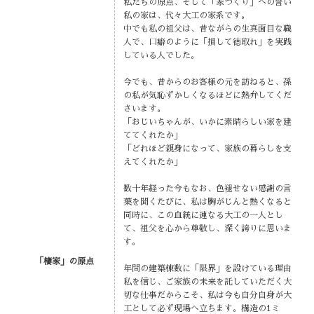
私たちの原点、そして「家づくり」への誓い
私の家は、代々大工の家系です。
中でも私の祖父は、昔ながらの生真面目な職
人で、口癖のように「損して徳取れ」を実践
している人でした。
今でも、昔からのお客様の元を訪ねると、孫
の私が気恥ずかしくなるほどに熱弁してくだ
さいます。
「おじいちゃんが、いかに素晴らしい家を建
ててくれたか」
「どれほど親身になって、家族の暮らしを支
えてくれたか」
数十年経った今もなお、色褪せない感謝の言
葉を聞くたびに、私は胸がじんと熱くなると
同時に、この血統に連なる大工の一人とし
て、祖父を心から尊敬し、深く誇りに思いま
す。
「棲家」の原点
年間の建築棟数に「限界」を設けている理由
私を信じ、ご家族の未来を託していただく大
切な仕事だからこそ、私は今も自分自身が大
工として必ず現場へ立ちます。構造の1ミ