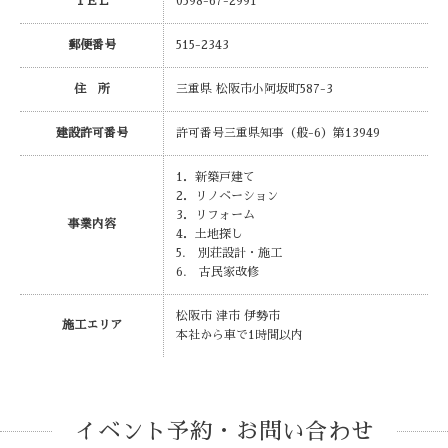
ＴＥＬ
0598-67-2991
郵便番号
515-2343
住 所
三重県 松阪市小阿坂町587-3
建設許可番号
許可番号三重県知事（般-6）第13949
1．新築戸建て
2．リノベーション
3．リフォーム
事業内容
4．土地探し
5. 別荘設計・施工
6. 古民家改修
松阪市 津市 伊勢市
施工エリア
本社から車で1時間以内
イベント予約・お問い合わせ