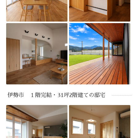
伊勢市 １階完結・31坪2階建ての邸宅