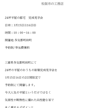
24
坪平屋の邸宅 完成見学会
日時：
3
月
15
日㈯
16
日㈰
時間：
10
：
00
～
16
：
00
開催地
:
多気郡明和町
予約制
/
参加費無料
三重県多気郡明和町にて
24
坪の平屋のおうちの新築完成見学会を
3
月
15
日
16
日の
2
日間限定で
予約制にて開催します。
今大人気の平屋というだけではなく
気密性や断熱性に優れた高性能な家で
永く愛せるデザインと