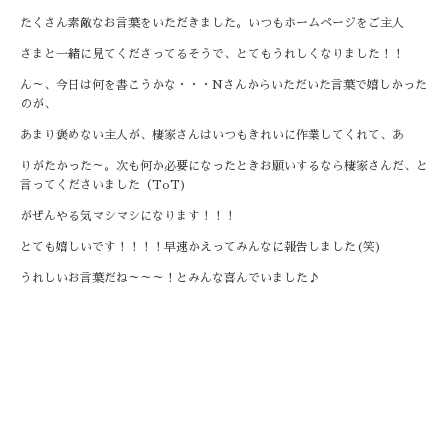
たくさん素敵なお言葉をいただきました。いつもホームページをご主人
さまと一緒に見てくださってるそうで、とてもうれしくなりました！！
ん～、今日は何を書こうかな・・・Nさんからいただいた言葉で嬉しかった
のが、
あまり褒めない主人が、棲家さんはいつもきれいに作業してくれて、あ
りがたかった～。次も何か必要になったときお願いするなら棲家さんだ、と
言ってくださいました（ToT)
がぜんやる気マシマシになります！！！
とても嬉しいです！！！！早速かえってみんなに報告しました(笑)
うれしいお言葉だね～～～！とみんな喜んでいました♪