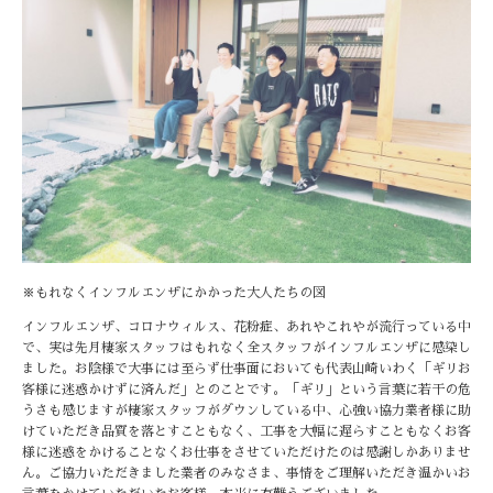
※もれなくインフルエンザにかかった大人たちの図
インフルエンザ、コロナウィルス、花粉症、あれやこれやが流行っている中
で、実は先月棲家スタッフはもれなく全スタッフがインフルエンザに感染し
ました。お陰様で大事には至らず仕事面においても代表山崎いわく「ギリお
客様に迷惑かけずに済んだ」とのことです。「ギリ」という言葉に若干の危
うさも感じますが棲家スタッフがダウンしている中、心強い協力業者様に助
けていただき品質を落とすこともなく、工事を大幅に遅らすこともなくお客
様に迷惑をかけることなくお仕事をさせていただけたのは感謝しかありませ
ん。ご協力いただきました業者のみなさま、事情をご理解いただき温かいお