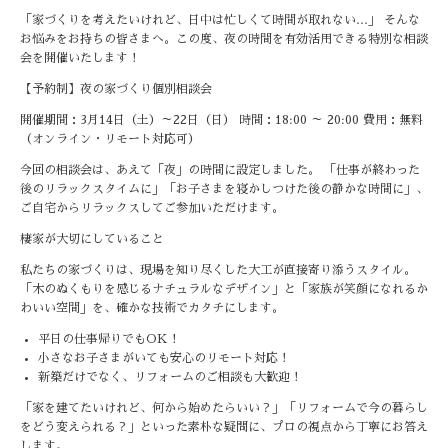
「家づくりを考えたいけれど、日中は忙しくて時間が取れない
…
」 そんな
お悩みをお持ちの皆さまへ。この度、夜の時間を有効活用できる特別な相談
会を開催いたします！
【予約制】夜の家づくり個別相談会
開催期間：
3
月
14
日（土）～
22
日（日） 時間：
18:00
～
20:00
費用：無料
（オンライン・リモート対応可）
今回の相談会は、あえて「夜」の時間に設定しました。 「仕事が終わった
後のリラックスタイムに」「お子さまを寝かしつけた後の静かな時間に」、
ご自宅からリラックスしてご参加いただけます。
棲家が大切にしていること
私たちの家づくりは、現場を知り尽くした大工が直接寄り添うスタイル。
「木のぬくもりを感じるナチュラルなデザイン」と「家族が笑顔になれるか
わいい空間」を、確かな技術でカタチにします。
平日の仕事帰りでも
OK
！
小さなお子さまがいても安心のリモート対応！
新築だけでなく、リフォームのご相談も大歓迎！
「家を建てたいけれど、何から始めたらいい？」「リフォームで今の暮らし
をどう変えられる？」といった素朴な疑問に、プロの視点から丁寧にお答え
します。