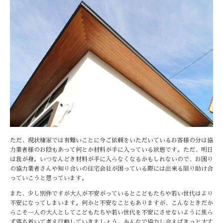
ただ、現状棲家では有難いことに今ご依頼をいただいているお客様の分は協
力業者様のお陰もあって何とか材料が手に入っている状態です。ただ、明日
は我が身。いつなんどき材料が手に入らなくなるかもしれないので、お困り
の協力業者さんや知り合いの住宅会社が困っている際には出来る限り助け合
っていこうと思っています。
また、少し別件ですが大人が不安がっているとこどもたちや若い世代はより
不安になってしまいます。何かと不安なこともありますが、こんなときだか
らこそ一人の大人としてこどもたちや若い世代を不安にさせないように焦ら
ず落ち着いて考え行動していきましょう。みんなで協力し合えばきっと大丈