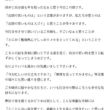
改めて自分達も年を取ったなぁと思う今日この頃です。
「近頃の若いものは」という言葉がありますが、私たちが思うのは
「近頃の若いものはスゴイ」と思うことが多々あります。
今打合せさせて頂いているご夫婦も、すごいなぁと思うことが
「とにかく勉強熱心でしっかりメモをとってくれる」
ということで
す。
こちらの話を真剣に聞いて下さる姿を見て、
自分の若い時を思うと恥
ずかしくなってしまうほどです。
なによりいつも温かいお気遣いをして下さいます。
「今お忙しい中大丈夫ですか？」「無理を言ってすみません」
等言葉
の端々にも思い遣りを感じます。
ご夫婦共に穏やかな方たちで、
いつも打合せの際はこちらも幸せな気
持ちになります。
弊社で家を建てるかどうかは別として、こんな素敵な夫婦には
「とことん良い家を建てて、素敵な人生を歩んで頂きたい」
と思いま