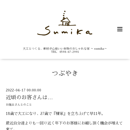
大工とつくる、素材が心地いい本物のおしゃれな家 ～ sumika～
TEL 0598-67-2991
つぶやき
2022-04-17 00:00:00
近頃のお客さんは…
お施主さんとのこと
18
歳で大工になり、
27
歳で『棲家』を立ち上げて早
11
年。
最近自分達よりも一回り近く年下のお客様にお越し頂く機会が増え
て
来て、