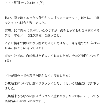
・・・昼間でもまぁ暗い
(
笑
)
私の、家を建てるときの条件がこの「ウォールナット」以外に、「歳
をとっても似合う家」でした。
実際、
10
年経って気が付いたのですが、歳をとっても似合う家にする
には「本モノ」（自然素材）を選ぶこと。
これは棲家で働いたから薦めているのではなく、家を建てて
10
年住ん
だから偉そうに言っています。
当時も社長は、自然素材を推してくれましたが、今ほど激推しもせず
(
笑
)
＜わが家の社長の意見を聞かなくて反省した点＞
①無垢床については濃いブラウンにしたい！という理由だけで却下し
ました。
（無垢床もちなみに濃いブラウンに塗れます。当時の私、どうしても
既製品にしたかったのかな。）