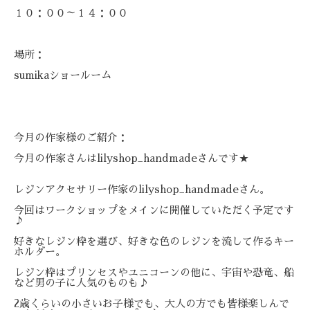
１０：００～１４：００
場所：
sumikaショールーム
今月の作家様のご紹介：
今月の作家さんはlilyshop_handmadeさんです★
レジンアクセサリー作家のlilyshop_handmadeさ
ん。
今回はワークショップをメインに開催していただく予定です
♪
好きなレジン枠を選び、好きな色のレジンを流して作るキー
ホルダ
ー。
レジン枠はプリンセスやユニコーンの他に、宇宙や恐竜、船
な
ど男の子に人気のものも♪
2歳くらいの小さいお子様でも、大人の
方でも皆様楽しんで