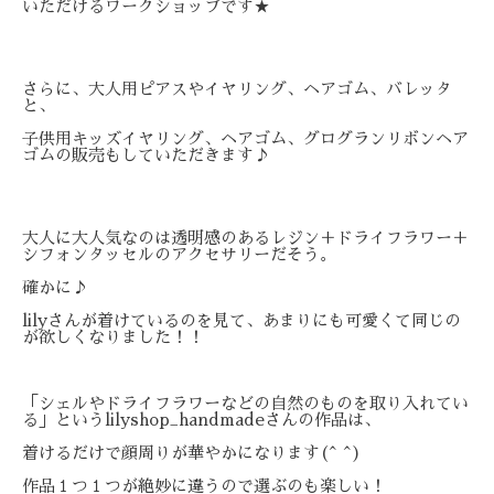
いただけるワークショップです★
さらに、大人用ピアスやイヤリング、ヘアゴム、バレッタ
と、
子供
用キッズイヤリング、ヘアゴム、グログランリボンヘア
ゴムの販売
もしていただきます♪
大人に大人気なのは透明感のあるレジン＋ドライフラワー＋
シフォ
ンタッセルのアクセサリーだそう。
確かに♪
lilyさんが着けてい
るのを見て、あまりにも可愛くて同じの
が欲しくなりました！！
「シェルやドライフラワーなどの自然のものを取り入れてい
る」と
いうlilyshop_handmadeさんの作品は、
着けるだ
けで顔周りが華やかになります(^ ^)
作品１つ１つが絶妙に違うので選ぶのも楽しい！