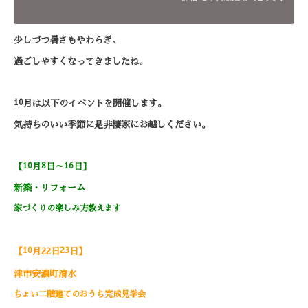
少しづつ暑さもやわらぎ、
過ごしやすくなってきましたね。
10
月は以下のイベントを開催します。
気持ちのいい季節に是非棲家にお越しください。
10
8
16
【
月
日～
日】
新築・リフォーム
家づくりの楽しみ方教えます
10
23
【
月22
日
日】
津市安濃町清水
ちょい二階建てのおうち完成見学会