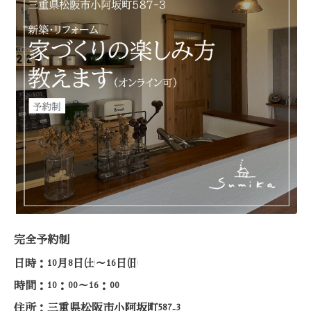
完全予約制
日時：
月
日㈯～
日㈰
10
8
16
時間：
：
～
：
10
00
16
00
住所：三重県松阪市小阿坂町
‐
587
3