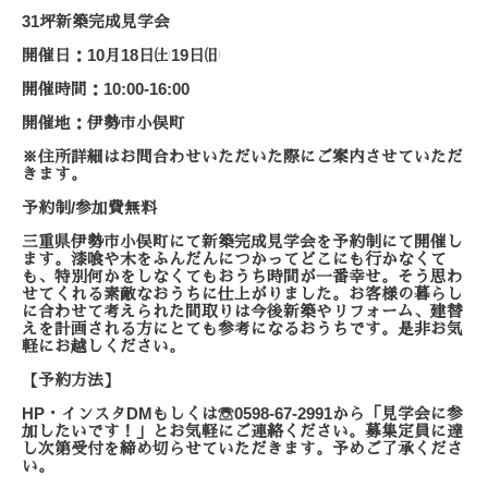
31
坪新築完成見学会
10
18
19
開催日：
月
日㈯
日㈰
10:00-16:00
開催時間：
開催地：伊勢市小俣町
※住所詳細はお問合わせいただいた際に
ご案内させていただ
きます。
/
予約制
参加費無料
三重県伊勢市小俣町にて
新築完成見学会を予約制にて開催し
ます。
漆喰や木をふんだんにつかって
どこにも行かなくて
も、特別何かをしなくても
おうち時間が一番幸せ。
そう思わ
せてくれる素敵なおうちに仕上がりました。
お客様の暮らし
に合わせて考えられた間取りは
今後新築やリフォーム、建替
えを計画される方に
とても参考になるおうちです。
是非お気
軽にお越しください。
【予約方法】
HP
DM
0598-67-2991
・インスタ
もしくは☏
から「見学会に参
加したいです！」とお気軽にご連絡ください。募集定員に達
し次第受付を締め切らせていただきます。予めご了承くださ
い。