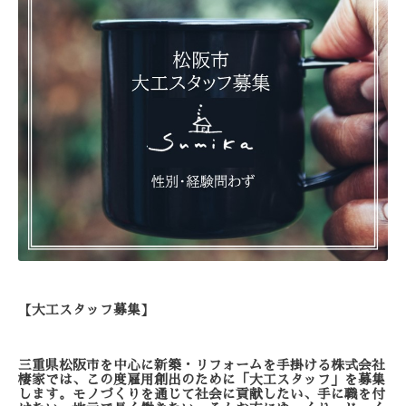
【大工スタッフ募集】
三重県松阪市を中心に
新築・リフォームを手掛ける
株式会社
棲家では、この度
雇用創出のために
「大工スタッフ」を募集
します。
モノづくりを通じて社会に貢献したい、
手に職を付