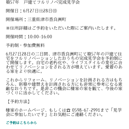
築57年 戸建てフルリノベ完成見学会
開催日：6月27日㈯28日㈰
開催場所：三重県津市香良洲町
※住所詳細はご予約をいただいた際にご案内いたします。
開催時間：10:00-16:00
予約制・参加費無料
6月27日28日の二日間、津市香良洲町にて築57年の戸建て住
宅をフルリノベーションしたおうちの完成見学会を予約制に
て開催します。自宅の老朽化や、ライフスタイルの変化に合
わせてリノベーションをされる方が増えています。愛着のあ
る家をより快適に。
これからリフォーム、リノベーションを計画される方はもち
ろん、新築や建替えを計画される方にも非常に参考になる素
敵なおうちです。是非この機会に棲家の家を観て、今後の家
づくりに活かしてください。
【予約方法】
棲家のホームページ、もしくは☎ 0598-67-2991まで「見学
会に参加したいです」とお気軽にご連絡ください。
ご予約はこちらから