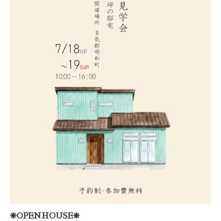
❋OPENHOUSE❋