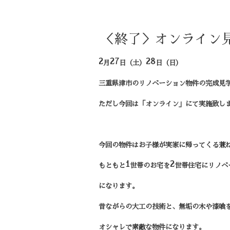
＜終了＞オンライン
2
27
28
月
日（土）
日（日）
三重県津市のリノベーション物件の完成見
ただし今回は「オンライン」にて実施致し
今回の物件はお子様が実家に帰ってくる兼
1
2
もともと
世帯のお宅を
世帯住宅にリノベ
になります。
昔ながらの大工の技術と、
無垢の木や漆喰
オシャレで素敵な物件になります。