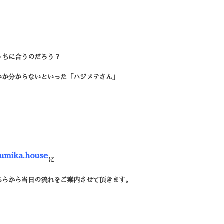
うちに合うのだろう？
いか分からないといった
「ハジメテさん」
。
。
umika.
house
に
ちらから当日の流れをご案内させて頂きます。