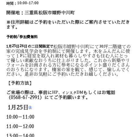
10:00-17:00
時間：
開催地：三重県松阪市嬉野中川町
※住所詳細はご予約をいただいた際に
ご案内させていただき
ます。
/
予約制
参加費無料
25
26
松阪市嬉野中川町にて
坪二階建ての
1
月
日
日の二日間限定で
30
家の完成見学会を予約制にて開催します。木をふんだんに使
って１
に寝室を取入れ素材も暮らしやすさも住む人にとっ
F
て優しい素敵なおうちに仕上がりました。これから新築やリ
フォームを計画される方に参考になるポイント盛りだくさん
のおうちになります。棲家の家を観て、感じて、愉しんでく
ださい。是非お気軽にご予約いただきお越しください。
【予約方法】
ご来場の際は、事前に
HP
DM
もしくはお電話
、インスタ
（
0568-67-2991
）にてご予約願います。
1月25日
㈯
10:00－11:00
11:00－12:00
13:00－14:00