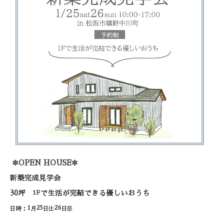
✼
✼
OPEN HOUSE
新築完成見学会
30
坪
1F
で生活が完結できる優しいおうち
1
25
26
日時：
月
日㈯
日㈰