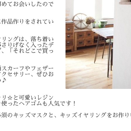
初めてお会いしたので
に作品作りをされてい
ヤリングは、落ち着い
がさりげなく入ったデ
ず、「それどこで買っ
柄スカーフやフェザー
アクセサリー、ぜひお
い♪
ラリ☆と可愛いレジン
を使ったヘアゴムも人気です！
必須のキッズマスクと、キッズイヤリングをお作り