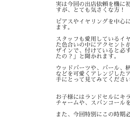
実は今回の出店依頼を機に
すが、とても気さ
くな方！
ピアスやイヤリングを中心
ます。
スタッフも愛用しているイ
た色合いの中にアクセント
ザインで
、付けていると必
たの？」と聞かれます。
ウッドパーツや、パール、
などを可愛くアレ
ンジした
手にとって見てみてくださ
お子様にはランドセルにキ
チャームや、スパン
コール
また、今回特別にこの時期