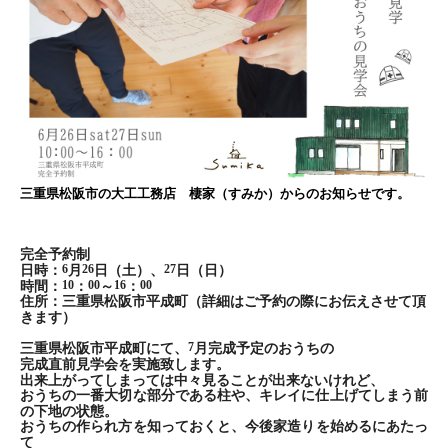
三重県松阪市の大工工務店 棲家（すみか）からのお知らせです。
完全予約制
6
26
27
日時：
月
日（土）、
日（日）
10
00
16
00
時間：
：
～
：
住所：三重県松阪市平成町（
詳細はご予約の際にお伝えさせて頂
きます）
7
三重県松阪市平成町にて、
月完成予定のおうちの
完成直前見学会を実施致します。
出来上がってしまっては中々見ることが出来ないけれど、
おうちの一番大切な部分である柱や、
キレイに仕上げてしまう前
の下地の状態。
おうちの作られ方を知っておくと、今後家造りを始めるにあたっ
て