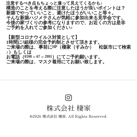
注意するべき点もちょっと違って見えてくるかも♪
構造のことを考える際に注意したほうが良いポイントは？
新築でやっていいこと、避けたほうがいいこと等々。
そんな新築ハジメテさんが気軽に参加出来る見学会です。
今後の家づくりの参考になりますので、お近くの方は是非
ご予約を入れてご参加ください♪
【新型コロナウイルス対策として】
1
時間に
1
組様の完全予約制とさせて頂きます。
ご来場の際は、事前に
HP
（棲家（すみか） 松阪市にて検索
♪）もしくは
お電話（
0598
－
67
－
2991
）にてご予約願います。
ご来場の際は、マスク着用にてお願い致します。
株式会社 棲家
©2026
株式会社 棲家
. All Rights Reserved.