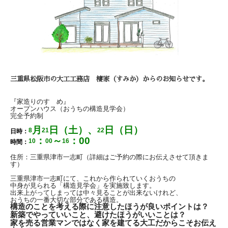
三重県松阪市の大工工務店 棲家（すみか）からのお知らせです。
『家造りのすゝめ』
オープンハウス（おうちの構造見学会）
完全予約制
月
日（土）、
日（日）
8
21
22
日時：
：
～
：
00
10
00
16
時間：
住所：三重県津市一志町（
詳細はご予約の際にお伝えさせて頂きま
す）
三重県津市一志町にて、これから作られていくおうちの
中身が見られる「構造見学会」を実施致します。
出来上がってしまっては中々見ることが出来ないけれど、
おうちの一番大切な部分である構造。
構造のことを考える際に注意したほうが良いポイントは？
新築でやっていいこと、避けたほうがいいことは？
家を売る営業マンではなく家を建てる大工だからこそお伝え