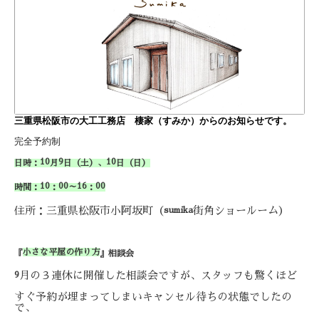
三重県松阪市の大工工務店 棲家（すみか）からのお知らせです。
完全予約制
10
9
10
日時：
月
日（土）、
日（日）
10
00
16
00
時間：
：
～
：
住所：三重県松阪市小阿坂町（
街角ショールーム）
sumika
小さな平屋の作り方
『
』相談会
月の３連休に開催した相談会ですが、スタッフも驚くほど
9
すぐ予約が埋まってしまいキャンセル待ちの状態でしたの
で、