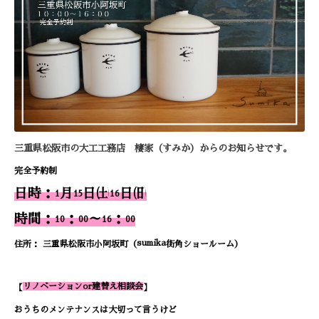
三重県松阪市の大工工務店 棲家（すみか）からのお知らせです。
完全予約制
日時：
月
日㈯
日㈰
1
15
16
時間：
：
～
：
10
00
16
00
sumika
住所： 三重県松阪市小阿坂町（
街角ショールーム）
リノベーションor建替え相談会
【
】
おうちのメンテナンスは大切って言うけど