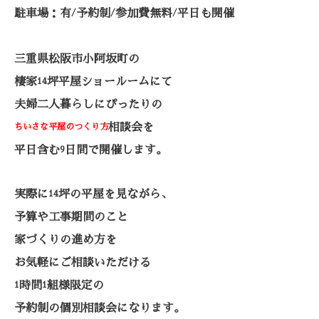
駐車場：有
予約制
参加費無料
平日も開催
/
/
/
三重県松阪市小阿坂町の
棲家
坪平屋ショールームにて
14
夫婦二人暮らしにぴったりの
相談会を
ちいさな平屋のつくり方
平日含む
日間で開催します。
9
実際に
坪の平屋を見ながら、
14
予算や工事期間のこと
家づくりの進め方を
お気軽にご相談いただける
時間
組様限定の
1
1
予約制の個別相談会になります。