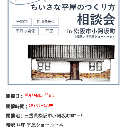
10
14
-22
月
日㈯
日㈰
開催日：
10
00
17:00
：
～
開催時間：
開催地：三重県松阪市小阿坂町
－
587
3
棲家
坪 平屋ショールーム
14