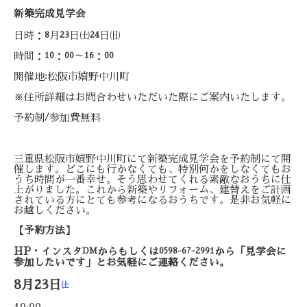
新築完成見学会
日時：
月
日㈯
日㈰
8
23
24
時間：
：
～
：
10
00
16
00
開催地
松阪市嬉野中川町
:
※住所詳細はお問合わせいただいた際にご案内いたします。
予約制
参加費無料
/
三重県松阪市嬉野中川町にて新築完成見学会を予約制にて開
催します。どこにも行かなくても、特別何かをしなくてもお
うち時間が一番幸せ。そう思わせてくれる素敵なおうちに仕
上がりました。これから新築やリフォーム、建替えをご計画
されている方にとても参考になるおうちです。是非お気軽に
お越しください。
【予約方法】
HP
・インスタ
DM
から
もしくは
0598-67-2991
から
「見学会に
参加したいです」とお気軽にご連絡ください。
8月23日
㈯