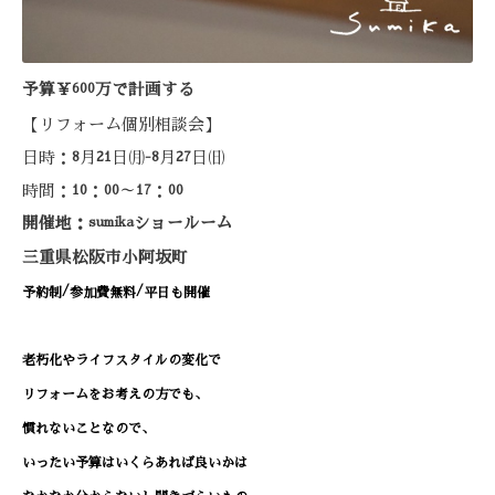
予算￥
600
万で計画する
【リフォーム個別相談会】
日時：
月
日㈪
月
日㈰
8
21
-8
27
時間：
：
～
：
10
00
17
00
開催地：
sumika
ショールーム
三重県松阪市小阿坂町
/
/
予約制
参加費無料
平日も開催
老朽化やライフスタイルの変化で
リフォームをお考えの方でも、
慣れないことなので、
いったい予算はいくらあれば良いかは