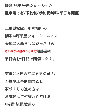
棲家
坪 平屋ショールーム
14
駐車場：有
予約制
参加費無料
平日も開催
/
/
/
三重県松阪市小阿坂町の
棲家
坪平屋ショールームにて
14
夫婦二人暮らしにぴったりの
相談会を
ちいさな平屋のつくり方
平日含む
日間で開催します。
9
実際に
坪の平屋を見ながら、
14
予算や工事期間のこと
家づくりの進め方を
お気軽にご相談いただける
時間
組様限定の
1
1