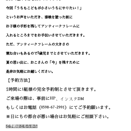
今回「うちもこどもが小さいうちにやりたい！」
というお声をいただき、漆喰を塗った板に
お子様の手形を残してアンティークフレームに
入れるところまでをお手伝いさせていただきます。
ただ、アンティークフレームの大きさの
5
兼ね合いもあるので
歳児までとさせていただきます。
夏の思い出に、おこさんの「今」を残すために
是非お気軽にお越しください。
【予約方法】
1
時間に
1
組様の完全予約制とさせて頂きます。
ご来場の際は、事前に
HP
、インスタ
DM
もしくはお電話（
059
8-67-2991
）にてご予約願います。
※日にちの都合が悪い場合はお気軽にご相談下さい。
ご予約はこちらから