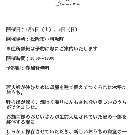
開催日：
月
日（土）、
日（日）
7
8
9
開催場所：松阪市小阿坂町
※住所詳細は予約に際にご案内いたします
開催時間：
～
10:00
17:00
予約制：参加費無料
若夫婦が住むために母屋を建て替えてつくられた
坪の
50
おうち。
軒の出が深く、
流行り廃りに左右されない美しいおうち
ができました。
お施主様のおじいさんが生前大切されていた家の一部を
解体する際
に
しっかり保存させていただき、
新しいおうちの和室の一