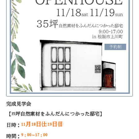
完成見学会
【
坪自然素材をふんだんにつかった邸宅】
35
月
日㈯
日㈰
11
18
19
日時：
9
00
17
00
：
～
：
時間：