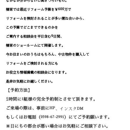
なかなか分からないし聞きづらいもの。
600
棲家では最近リフォーム予算を￥
万で
リフォームを検討されることが多い兼ね合いから、
この予算でどこまでできるのかを
9
ご案内する相談会を平日含む
日間、
棲家のショールームにて開催します。
今お住まいのおうちはもちろん、中古物件を購入して
リフォームをご検討される方にも
お役立ち情報満載の相談会になります。
是非お気軽にお越しください。
【予約方法】
1
時間に
1
組様の完全予約制とさせて頂きます。
ご来場の際は、事前に
HP
、インスタ
DM
もしくはお電話（
0598-67-2991
）にてご予約願います。
※日にちの都合が悪い場合はお気軽にご相談下さい。