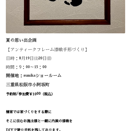
夏の思い出企画
【アンティークフレーム漆喰手形づくり】
日時：
月
日㈯
日㈰
8
19
20
時間：9：
～
：
00
15
00
開催地：
sumika
ショールーム
三重県松阪市小阿坂町
/
00
予約制
参加費￥10
（税込）
棲家では家づくりをする際に
そこに住むお施主様と一緒に内装の漆喰を
DIY
で塗り手形を残しております。