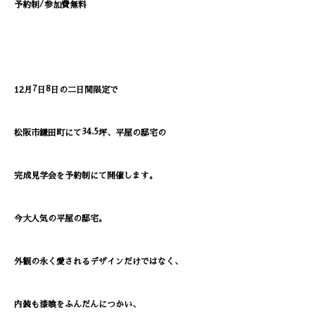
/
予約制
参加費無料
7
8
12
月
日
日の二日間限定で
34.5
松阪市鎌田町にて
坪、平屋の邸宅の
完成見学会を予約制にて開催します。
今大人気の平屋の邸宅。
外観の永く愛されるデザインだけではなく、
内装も漆喰をふんだんにつかい、