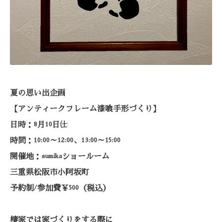
夏の思い出企画
【アンティークフレーム漆喰手形づくり】
日時：
月
日㈯
8
10
時間：
～
、
～
10:00
12:00
13:00
15:00
開催地：
ショールーム
sumika
三重県松阪市小阿坂町
予約制
参加費￥
（税込）
/
500
棲家では家づくりをする際に