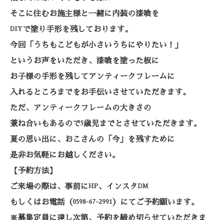
そこに住むお施主様と一緒に内装の漆喰を
で塗り手形を残しております。
DIY
今回「うちもこどもが小さいうちにやりたい！」
というお声をいただき、漆喰を塗った板に
お子様の手形を残してアンティークフレームに
入れるところまでをお手伝いさせていただきます。
ただ、アンティークフレームの大きさの
兼ね合いもあるので
歳児までとさせていただきます。
5
夏の思い出に、おこさんの「今」を残すために
是非お気軽にお越しください。
【予約方法】
ご来場の際は、事前に
、インスタ
HP
DM
もしくはお電話（
）にてご予約願います。
0598-67-2991
※募集定員に達し次第、予約を締め切らせていただきま