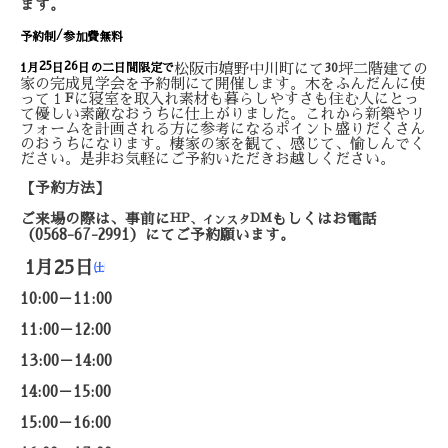
ます。
/
予約制
参加費無料
25
26
松阪市嬉野中川町にて
坪二階建ての
1
月
日
日の二日間限定で
30
家の完成見学会を予約制にて開催します。木をふんだんに使
って１
に寝室を取入れ素材も暮らしやすさも住む人にとっ
F
て優しい素敵なおうちに仕上がりました。これから新築やリ
フォームを計画される方に参考になるポイント盛りだくさん
のおうちになります。棲家の家を観て、感じて、愉しんでく
ださい。是非お気軽にご予約いただきお越しください。
【予約方法】
ご来場の際は、事前に
HP
DM
もしくはお電話
、インスタ
（
0568-67-2991
）にてご予約願います。
1月25日
㈯
10:00－11:00
11:00－12:00
13:00－14:00
14:00－15:00
15:00－16:00