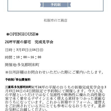
❋
❋
OPENHOUSE
24
坪平屋の邸宅 完成見学会
日時：
月
日㈯
日㈰
3
15
16
時間：
：
～
：
10
00
16
00
開催地
多気郡明和町
:
※住所詳細はお問合わせいただいた際にご案内いたします。
/
予約制
参加費無料
坪の平屋のおうちの新築完成見学会を
三重県多気郡明和町にて
24
3
月
日
日の
日間限定で予約制にて開催します。今大人気
15
16
2
の平屋というだけではなく気密性や断熱性に優れた高性能な
家で永く愛せるデザインと永く使える素材をつかった素敵な
おうちになっています。これから新築やリフォーム、建替え
をご計画されている方にとても参考になるおうちです。是非
お気軽にお越しください。