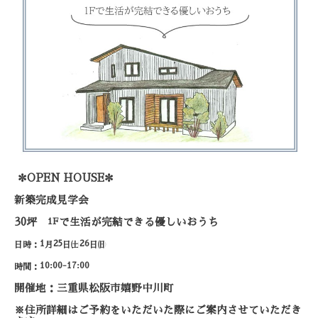
✼
✼
OPEN HOUSE
新築完成見学会
30
坪
1F
で生活が完結できる優しいおうち
1
25
26
日時：
月
日㈯
日㈰
10:00-17:00
時間：
開催地：三重県松阪市嬉野中川町
※住所詳細はご予約をいただいた際に
ご案内させていただき